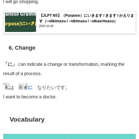
I will go shopping.
【JLPT N5】（Purpose）にいきます / きます / かえりま
す（~niikimasu / ~nikimasu / ~nikaerimasu）
2024.10.30
6. Change
「に」
can indicate a change or transformation, marking the
result of a process.
わたし
いしゃ
私
は
医者
に
なりたいです。
I want to become a doctor.
Vocabulary