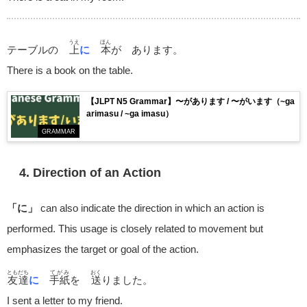
うえ
ほん
テーブルの
上
に
本
が あります。
There is a book on the table.
【JLPT N5 Grammar】〜があります / 〜がいます（~ga
arimasu / ~ga imasu）
GRAMMAR
4. Direction of an Action
「に」
can also indicate the direction in which an action is
performed. This usage is closely related to movement but
emphasizes the target or goal of the action.
ともだち
てがみ
おく
友達
に
手紙
を
送
りました。
I sent a letter to my friend.