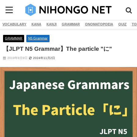
VOCABULARY
KANA
KANJI
GRAMMAR
ONOMATOPOEIA
QUIZ
TO
GRAMMAR
N5 Grammar
【JLPT N5 Grammar】The particle "に"
2019年8月9日
2024年11月2日