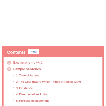
Contents
[
hide
]
Explanation：〜に
1
Sample sentenes
2
1. Time of Action
2. The Goal Toward Which Things or People Move
3. Existence
4. Direction of an Action
5. Purpose of Movement