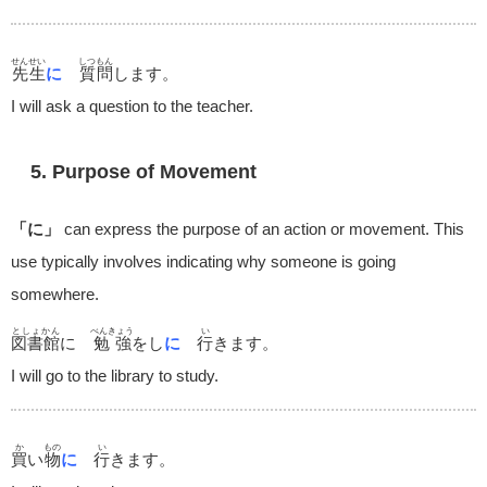
せんせい
しつもん
先生
に
質問
します。
I will ask a question to the teacher.
5. Purpose of Movement
「に」
can express the purpose of an action or movement. This
use typically involves indicating why someone is going
somewhere.
としょかん
べんきょう
い
図書館
に
勉強
をし
に
行
きます。
I will go to the library to study.
か
もの
い
買
い
物
に
行
きます。