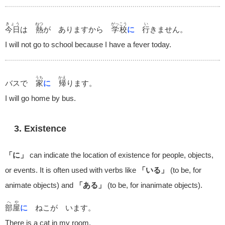
きょう
ねつ
がっこう
い
今日
は
熱
が ありますから
学校
に
行
きません。
I will not go to school because I have a fever today.
うち
かえ
バスで
家
に
帰
ります。
I will go home by bus.
3. Existence
「に」
can indicate the location of existence for people, objects,
or events. It is often used with verbs like
「いる」
(to be, for
animate objects) and
「ある」
(to be, for inanimate objects).
へや
部屋
に
ねこが います。
There is a cat in my room.