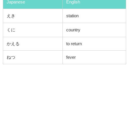
Japanese
English
えき
station
くに
country
かえる
to return
ねつ
fever