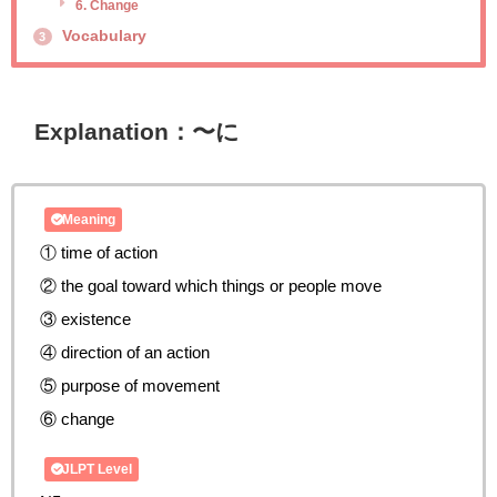
6. Change
Vocabulary
3
Explanation：〜に
Meaning
① time of action
② the goal toward which things or people move
③ existence
④ direction of an action
⑤ purpose of movement
⑥ change
JLPT Level