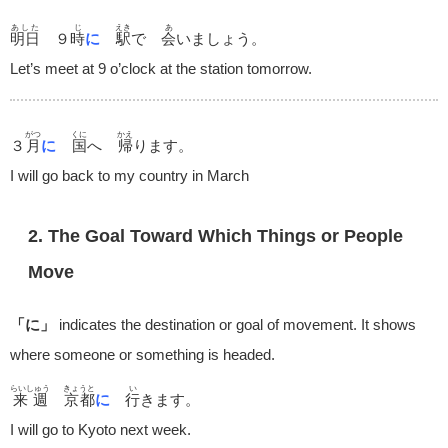
あした
じ
えき
あ
明日
９
時
に
駅
で
会
いましょう。
Let
’
s meet at 9 o
’
clock at the station tomorrow.
がつ
くに
かえ
３
月
に
国
へ
帰
ります。
I will go back to my country in March
2. The Goal Toward Which Things or People
Move
「に」
indicates the destination or goal of movement. It shows
where someone or something is headed.
らいしゅう
きょうと
い
来週
京都
に
行
きます。
I will go to Kyoto next week.