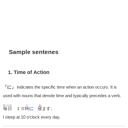
Sample sentenes
1. Time of Action
「に」
indicates the specific time when an action occurs. It is
used with nouns that denote time and typically precedes a verb.
まいにち
じ
ね
毎日
１０
時
に
寝
ます。
I sleep at 10 o
’
clock every day.