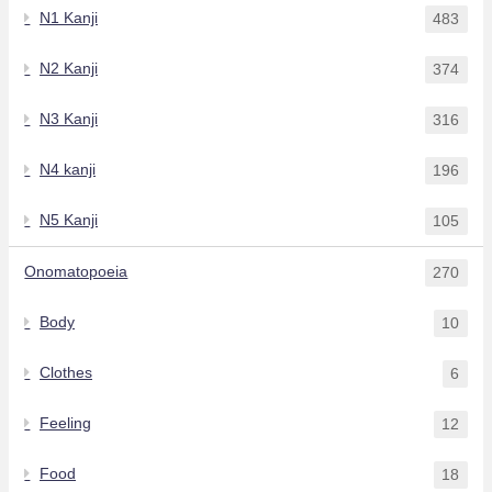
N1 Kanji
483
N2 Kanji
374
N3 Kanji
316
N4 kanji
196
N5 Kanji
105
Onomatopoeia
270
Body
10
Clothes
6
Feeling
12
Food
18