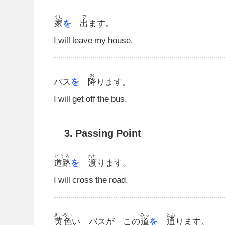
うち
で
家
を
出
ます。
I will leave my house.
お
バス
を
降
ります。
I will get off the bus.
3. Passing Point
どうろ
わた
道路
を
渡
ります。
I will cross the road.
きいろい
みち
とお
黄色
い バスが この
道
を
通
ります。