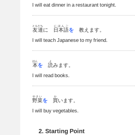
I will eat dinner in a restaurant tonight.
ともだち
にほんご
友達
に
日本語
を
教えます。
I will teach Japanese to my friend.
ほん
よ
本
を
読
みます。
I will read books.
やさい
か
野菜
を
買
います。
I will buy vegetables.
2. Starting Point