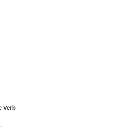
e Verb
す。