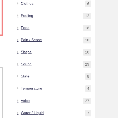
Clothes
6
Feeling
12
Food
18
Pain / Sense
10
Shape
10
Sound
29
State
8
Temperature
4
Voice
27
Water / Liquid
7