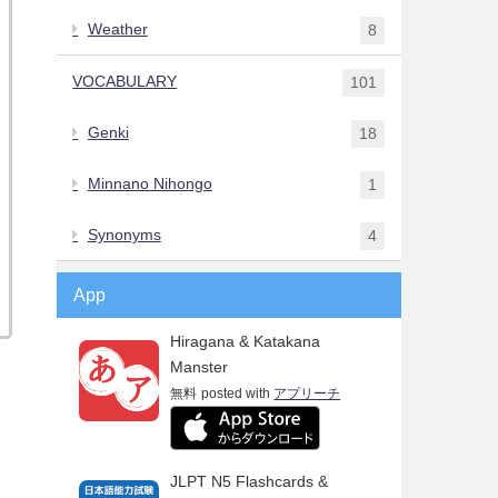
Weather
8
VOCABULARY
101
Genki
18
Minnano Nihongo
1
Synonyms
4
App
Hiragana & Katakana
Manster
無料
posted with
アプリーチ
JLPT N5 Flashcards &