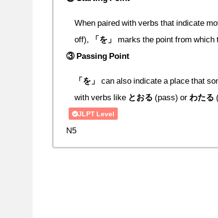
When paired with verbs that indicate m
off),
「を」
marks the point from which t
③ Passing Point
「を」
can also indicate a place that 
with verbs like
とおる
(pass) or
わたる
(
JLPT Level
N5