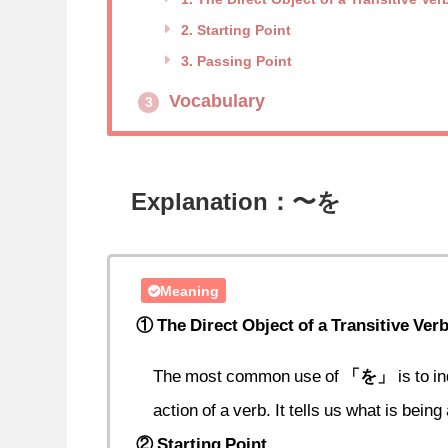
2. Starting Point
3. Passing Point
Vocabulary
3
Explanation：〜を
Meaning
① The Direct Object of a Transitive Ver
The most common use of
「を」
is to i
action of a verb. It tells us what is bein
② Starting Point