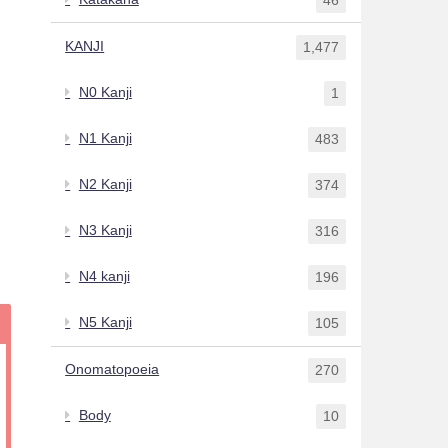
KANJI
1,477
N0 Kanji
1
N1 Kanji
483
N2 Kanji
374
N3 Kanji
316
N4 kanji
196
N5 Kanji
105
Onomatopoeia
270
Body
10