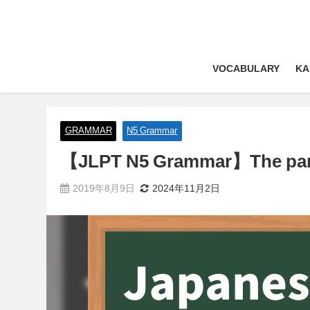
VOCABULARY
KA
GRAMMAR
N5 Grammar
【JLPT N5 Grammar】The part
2019年8月9日
2024年11月2日