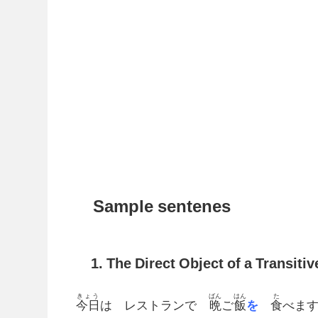
Sample sentenes
1. The Direct Object of a Transitiv
きょう
ばん
はん
た
今日
は レストランで
晩
ご
飯
を
食
べま