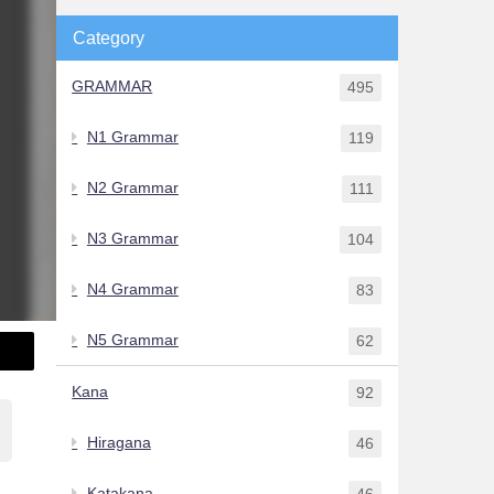
Category
GRAMMAR
495
N1 Grammar
119
N2 Grammar
111
N3 Grammar
104
N4 Grammar
83
N5 Grammar
62
Kana
92
Hiragana
46
Katakana
46