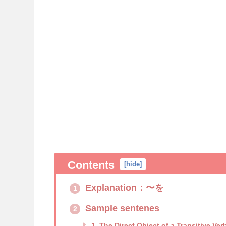
Contents
[
hide
]
Explanation：〜を
1
Sample sentenes
2
1. The Direct Object of a Transitive Ver