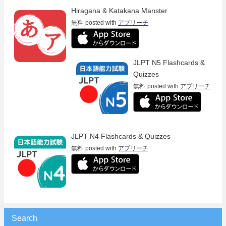
Hiragana & Katakana Manster
無料
posted with
アプリーチ
JLPT N5 Flashcards &
Quizzes
無料
posted with
アプリーチ
JLPT N4 Flashcards & Quizzes
無料
posted with
アプリーチ
Search