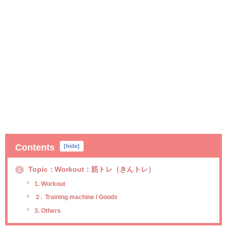
Contents
[
hide
]
Topic：Workout：筋トレ（きんトレ）
1
1. Workout
２. Training machine / Goods
3. Others