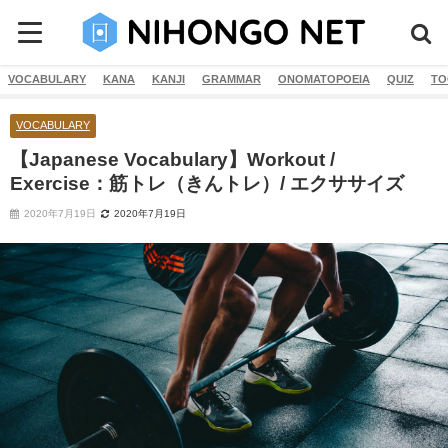
VOCABULARY
KANA
KANJI
GRAMMAR
ONOMATOPOEIA
QUIZ
TO
VOCABULARY
【Japanese Vocabulary】Workout /
Exercise：筋トレ（きんトレ）/ エクササイズ
2020年7月19日
2020年7月19日