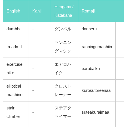
Hiragana /
English
Kanji
Romaji
Katakana
dumbbell
-
ダンベル
danberu
ランニン
treadmill
-
ranningumashiin
グマシン
exercise
エアロバ
-
earobaiku
bike
イク
elliptical
クロスト
-
kurosutoreenaa
machine
レーナー
stair
ステアク
-
suteakuraimaa
climber
ライマー