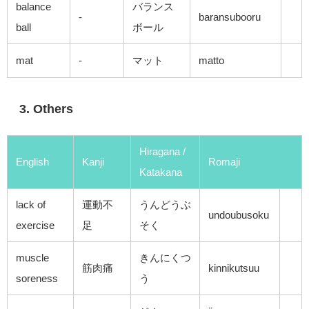
balance
バランス
-
baransubooru
ball
ボール
mat
-
マット
matto
3. Others
Hiragana /
English
Kanji
Romaji
Katakana
lack of
運動不
うんどうぶ
undoubusoku
exercise
足
そく
muscle
きんにくつ
筋肉痛
kinnikutsuu
soreness
う