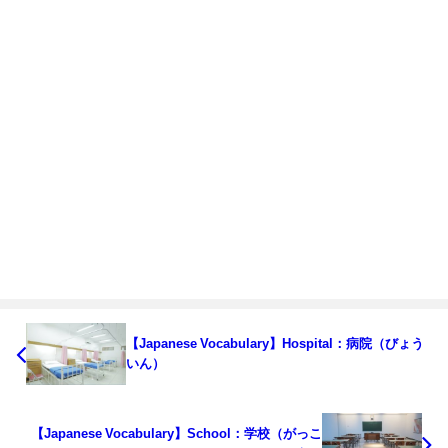
【Japanese Vocabulary】Hospital：病院（びょう
いん）
【Japanese Vocabulary】School：学校（がっこ