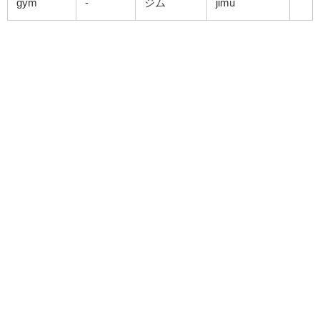
gym
-
ジム
jimu