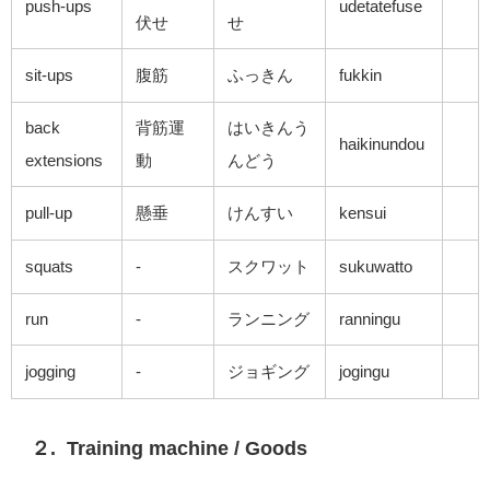
push-ups
udetatefuse
伏せ
せ
sit-ups
腹筋
ふっきん
fukkin
back
背筋運
はいきんう
haikinundou
extensions
動
んどう
pull-up
懸垂
けんすい
kensui
squats
-
スクワット
sukuwatto
run
-
ランニング
ranningu
jogging
-
ジョギング
jogingu
２.
Training machine / Goods