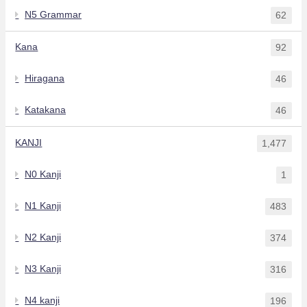
N5 Grammar
62
Kana
92
Hiragana
46
Katakana
46
KANJI
1,477
N0 Kanji
1
N1 Kanji
483
N2 Kanji
374
N3 Kanji
316
N4 kanji
196