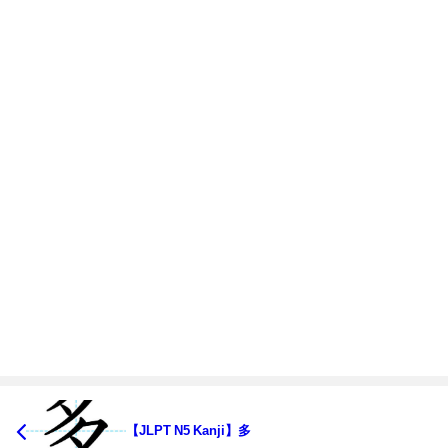
【JLPT N5 Kanji】多