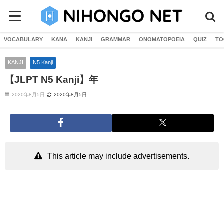
VOCABULARY
KANA
KANJI
GRAMMAR
ONOMATOPOEIA
QUIZ
TO
KANJI
N5 Kanji
【JLPT N5 Kanji】年
2020年8月5日
2020年8月5日
This article may include advertisements.