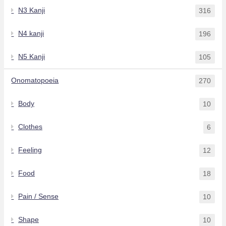
N3 Kanji
316
N4 kanji
196
N5 Kanji
105
Onomatopoeia
270
Body
10
Clothes
6
Feeling
12
Food
18
Pain / Sense
10
Shape
10