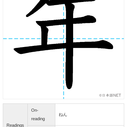
On-
ねん
reading
Readings