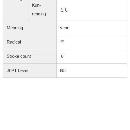
Kun-
とし
reading
Meaning
year
Radical
干
Stroke count
６
JLPT Level
N5