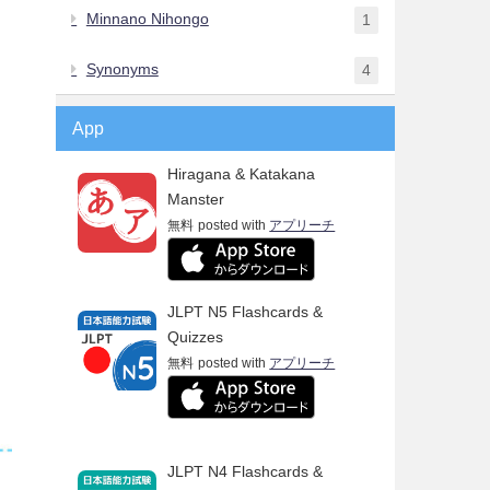
Minnano Nihongo
1
Synonyms
4
App
Hiragana & Katakana
Manster
無料
posted with
アプリーチ
JLPT N5 Flashcards &
Quizzes
無料
posted with
アプリーチ
JLPT N4 Flashcards &