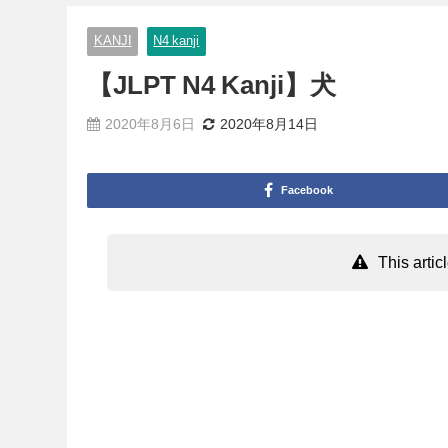
KANJI
N4 kanji
【JLPT N4 Kanji】犬
2020年8月6日
2020年8月14日
Facebook
This arti