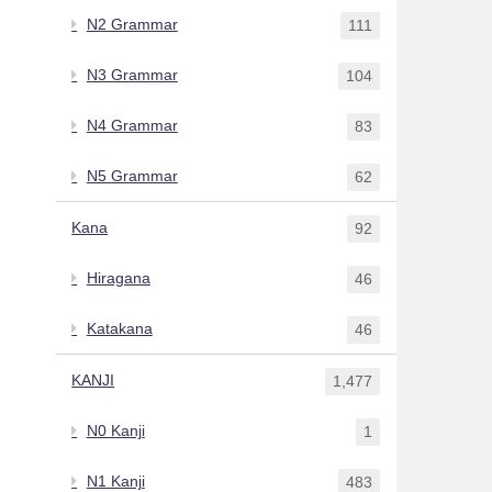
N2 Grammar
111
N3 Grammar
104
N4 Grammar
83
N5 Grammar
62
Kana
92
Hiragana
46
Katakana
46
KANJI
1,477
N0 Kanji
1
N1 Kanji
483