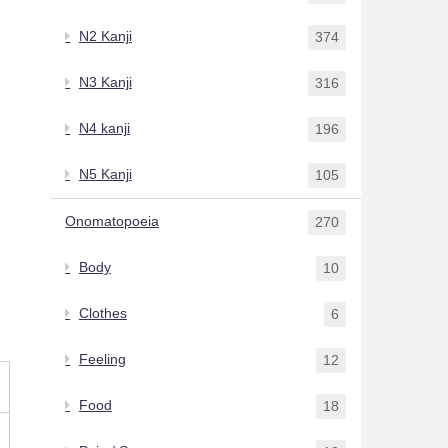
N2 Kanji
374
N3 Kanji
316
N4 kanji
196
N5 Kanji
105
Onomatopoeia
270
Body
10
Clothes
6
Feeling
12
Food
18