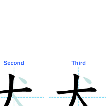
Second
Third