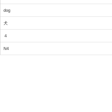
dog
犬
４
N4