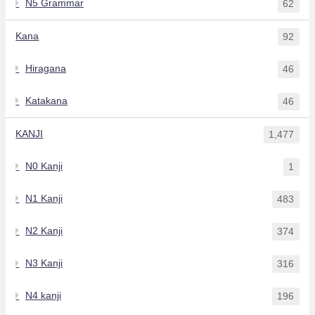
N5 Grammar
62
Kana
92
Hiragana
46
Katakana
46
KANJI
1,477
N0 Kanji
1
N1 Kanji
483
N2 Kanji
374
N3 Kanji
316
N4 kanji
196