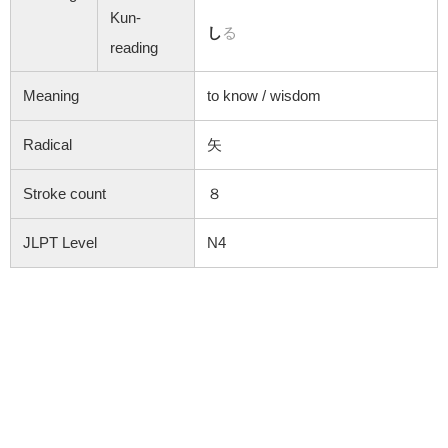
Kun-
し
る
reading
Meaning
to know / wisdom
Radical
矢
Stroke count
８
JLPT Level
N4