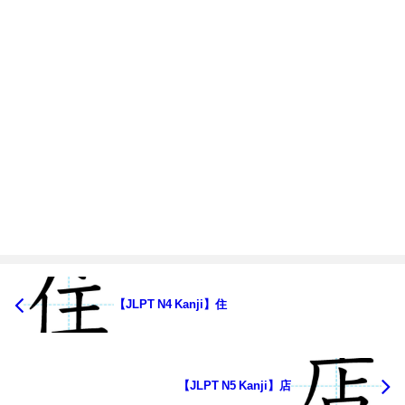
【JLPT N4 Kanji】住
【JLPT N5 Kanji】店