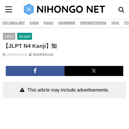
VOCABULARY
KANA
KANJI
GRAMMAR
ONOMATOPOEIA
QUIZ
TO
KANJI
N4 kanji
【JLPT N4 Kanji】知
2020年8月14日
2020年8月14日
This article may include advertisements.