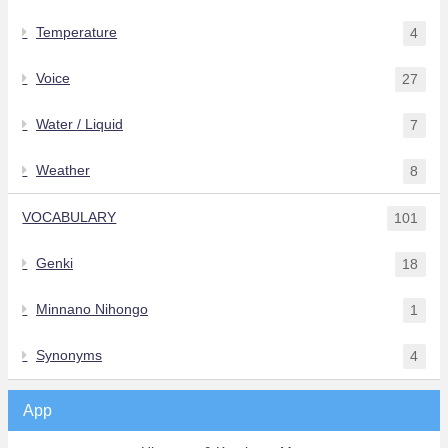
Temperature
4
Voice
27
Water / Liquid
7
Weather
8
VOCABULARY
101
Genki
18
Minnano Nihongo
1
Synonyms
4
App