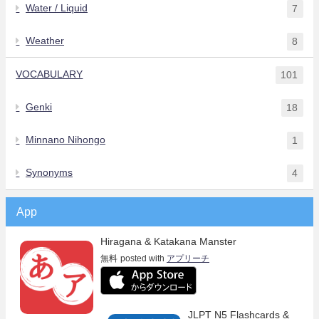
Water / Liquid
7
Weather
8
VOCABULARY
101
Genki
18
Minnano Nihongo
1
Synonyms
4
App
Hiragana & Katakana Manster
無料
posted with
アプリーチ
JLPT N5 Flashcards &