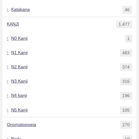
Katakana
46
KANJI
1,477
N0 Kanji
1
N1 Kanji
483
N2 Kanji
374
N3 Kanji
316
N4 kanji
196
N5 Kanji
105
Onomatopoeia
270
Body
10