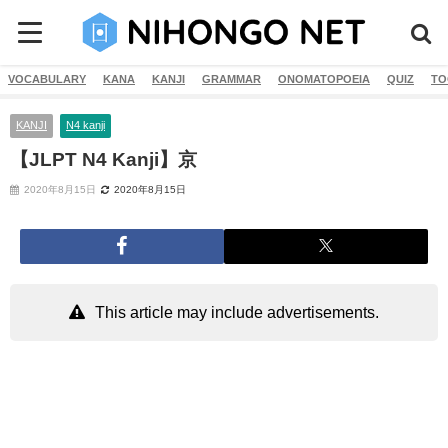
VOCABULARY
KANA
KANJI
GRAMMAR
ONOMATOPOEIA
QUIZ
TO
KANJI
N4 kanji
【JLPT N4 Kanji】京
2020年8月15日
2020年8月15日
This article may include advertisements.