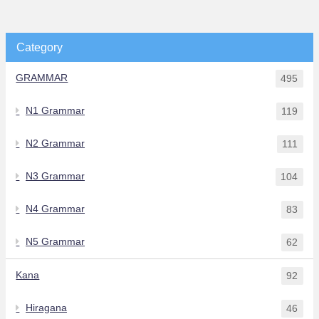
Category
GRAMMAR
495
N1 Grammar
119
N2 Grammar
111
N3 Grammar
104
N4 Grammar
83
N5 Grammar
62
Kana
92
Hiragana
46