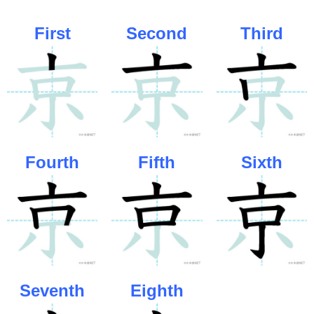
First
Second
Third
Fourth
Fifth
Sixth
Seventh
Eighth