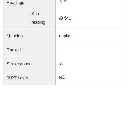
きん
Readings
Kun-
みやこ
reading
Meaning
capital
Radical
亠
Stroke count
８
JLPT Level
N4