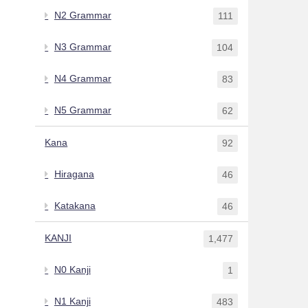
N2 Grammar
111
N3 Grammar
104
N4 Grammar
83
N5 Grammar
62
Kana
92
Hiragana
46
Katakana
46
KANJI
1,477
N0 Kanji
1
N1 Kanji
483