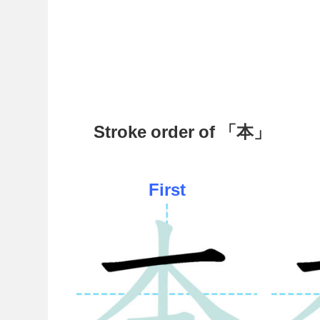
Stroke order of 「本」
First