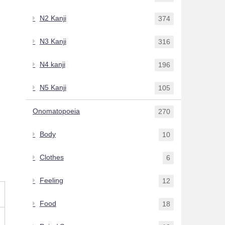
N2 Kanji
374
N3 Kanji
316
N4 kanji
196
N5 Kanji
105
Onomatopoeia
270
Body
10
Clothes
6
Feeling
12
Food
18