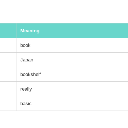
Meaning
book
Japan
bookshelf
really
basic