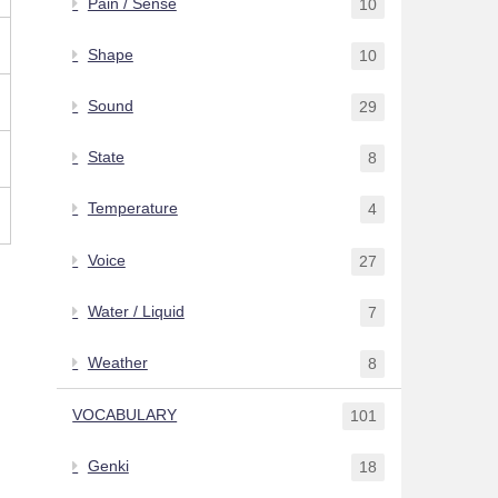
Pain / Sense
10
Shape
10
Sound
29
State
8
Temperature
4
Voice
27
Water / Liquid
7
Weather
8
VOCABULARY
101
Genki
18