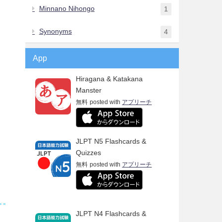
Minnano Nihongo
1
Synonyms
4
App
Hiragana & Katakana
Manster
無料
posted with
アプリーチ
JLPT N5 Flashcards &
Quizzes
無料
posted with
アプリーチ
JLPT N4 Flashcards &