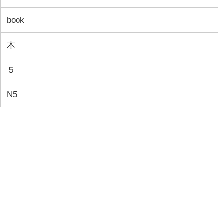
book
木
５
N5