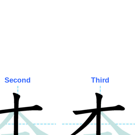
Second
Third