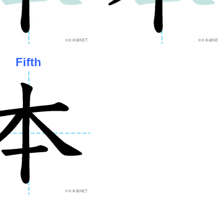
Fifth