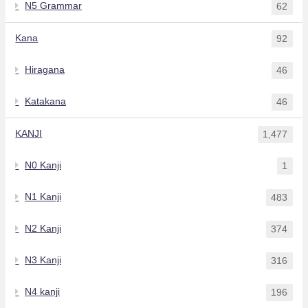
N5 Grammar
62
Kana
92
Hiragana
46
Katakana
46
KANJI
1,477
N0 Kanji
1
N1 Kanji
483
N2 Kanji
374
N3 Kanji
316
N4 kanji
196