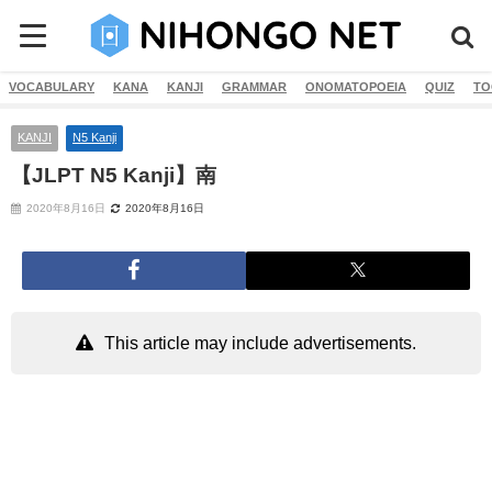
VOCABULARY
KANA
KANJI
GRAMMAR
ONOMATOPOEIA
QUIZ
TO
KANJI
N5 Kanji
【JLPT N5 Kanji】南
2020年8月16日
2020年8月16日
This article may include advertisements.