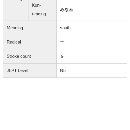
Kun-
みなみ
reading
Meaning
south
Radical
十
Stroke count
９
JLPT Level
N5