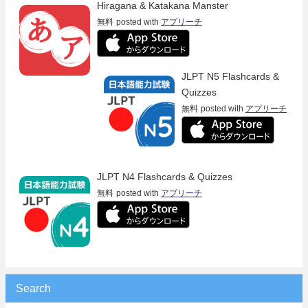
Hiragana & Katakana Manster
無料
posted with
アプリーチ
JLPT N5 Flashcards &
Quizzes
無料
posted with
アプリーチ
JLPT N4 Flashcards & Quizzes
無料
posted with
アプリーチ
Search