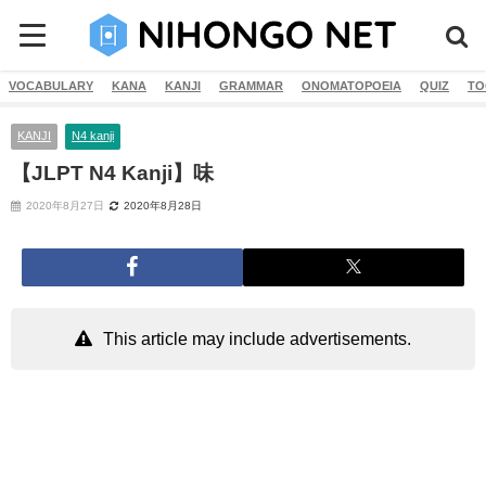
VOCABULARY
KANA
KANJI
GRAMMAR
ONOMATOPOEIA
QUIZ
TO
KANJI
N4 kanji
【JLPT N4 Kanji】味
2020年8月27日
2020年8月28日
This article may include advertisements.