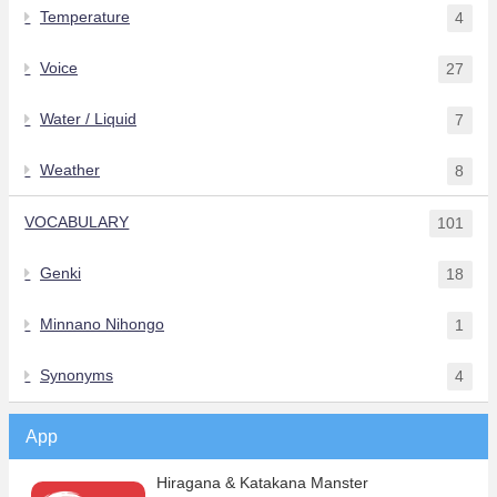
Temperature
4
Voice
27
Water / Liquid
7
Weather
8
VOCABULARY
101
Genki
18
Minnano Nihongo
1
Synonyms
4
App
Hiragana & Katakana Manster