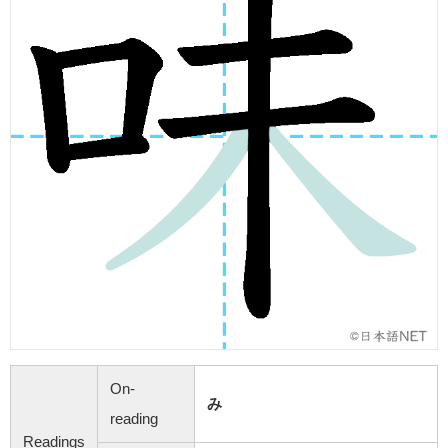
On-
み
reading
Readings