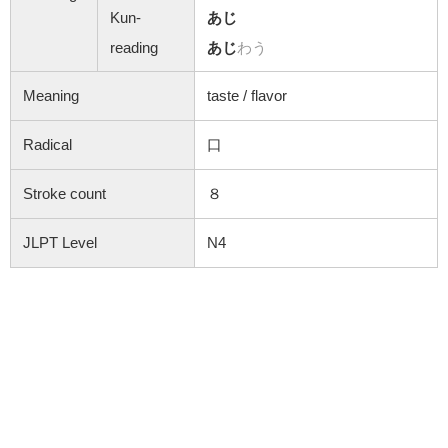
Kun-
あじ
reading
あじ
わう
Meaning
taste / flavor
Radical
口
Stroke count
８
JLPT Level
N4