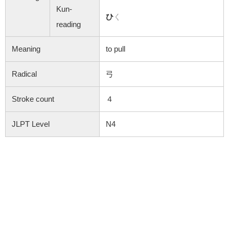
Kun-
ひ
く
reading
Meaning
to pull
Radical
弓
Stroke count
４
JLPT Level
N4