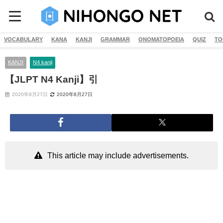
VOCABULARY
KANA
KANJI
GRAMMAR
ONOMATOPOEIA
QUIZ
TO
KANJI
N4 kanji
【JLPT N4 Kanji】引
2020年8月27日
2020年8月27日
This article may include advertisements.