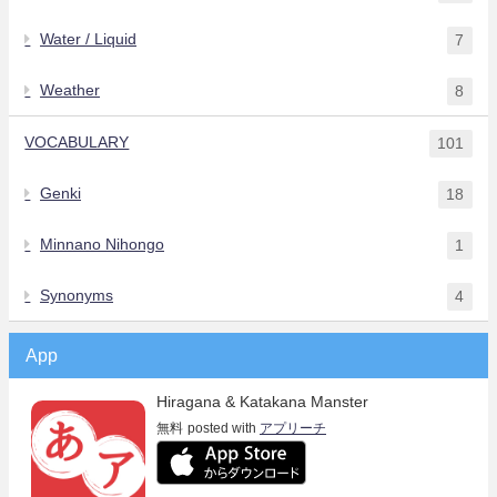
Water / Liquid
7
Weather
8
VOCABULARY
101
Genki
18
Minnano Nihongo
1
Synonyms
4
App
Hiragana & Katakana Manster
無料
posted with
アプリーチ