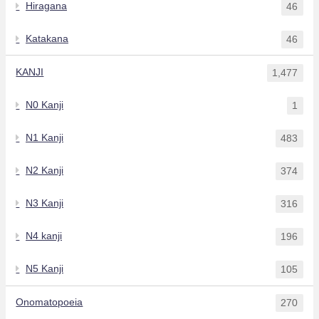
Hiragana
46
Katakana
46
KANJI
1,477
N0 Kanji
1
N1 Kanji
483
N2 Kanji
374
N3 Kanji
316
N4 kanji
196
N5 Kanji
105
Onomatopoeia
270