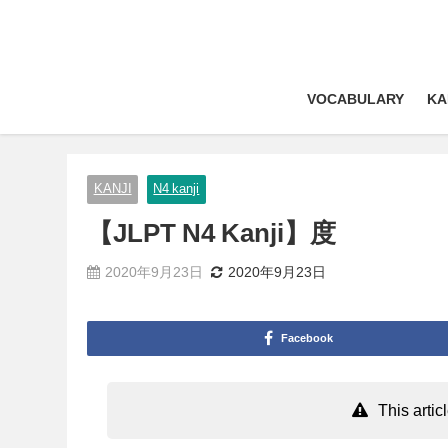
VOCABULARY
KA
KANJI
N4 kanji
【JLPT N4 Kanji】度
2020年9月23日
2020年9月23日
Facebook
This arti