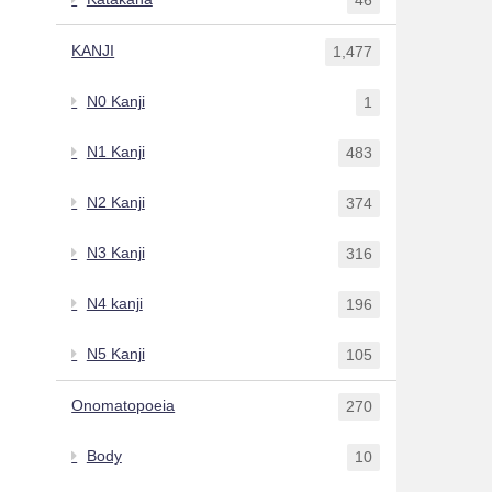
KANJI
1,477
N0 Kanji
1
N1 Kanji
483
N2 Kanji
374
N3 Kanji
316
N4 kanji
196
N5 Kanji
105
Onomatopoeia
270
Body
10