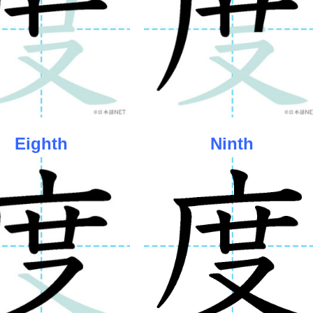
Eighth
Ninth