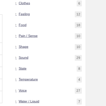
Clothes
6
Feeling
12
Food
18
Pain / Sense
10
Shape
10
Sound
29
State
8
Temperature
4
Voice
27
Water / Liquid
7