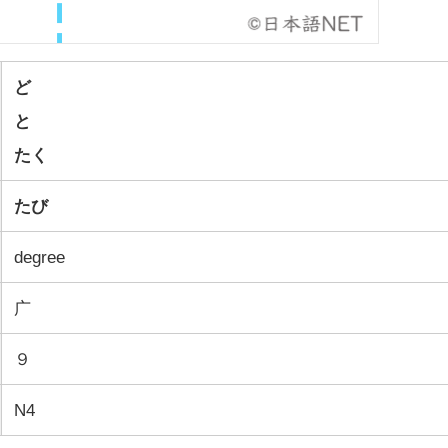
ど
と
たく
たび
degree
广
９
N4