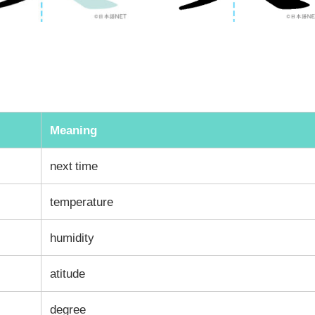
Meaning
next time
temperature
humidity
atitude
degree