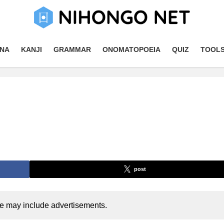
NA
KANJI
GRAMMAR
ONOMATOPOEIA
QUIZ
TOOL
post
cle may include advertisements.