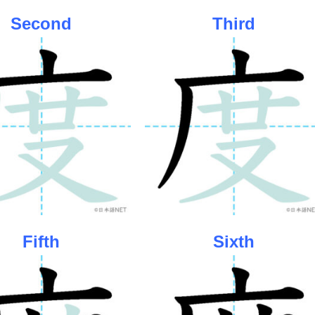
Second
Third
Fifth
Sixth