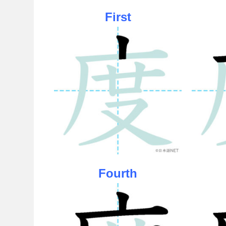
First
Fourth