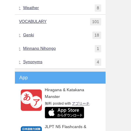
Weather
8
VOCABULARY
101
Genki
18
Minnano Nihongo
1
Synonyms
4
App
Hiragana & Katakana
Manster
無料
posted with
アプリーチ
JLPT N5 Flashcards &