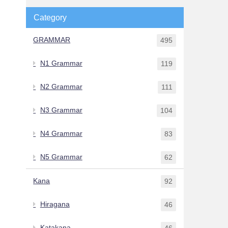
Category
GRAMMAR
495
N1 Grammar
119
N2 Grammar
111
N3 Grammar
104
N4 Grammar
83
N5 Grammar
62
Kana
92
Hiragana
46
Katakana
46