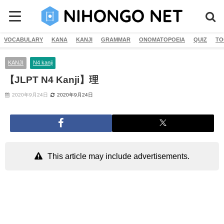
VOCABULARY
KANA
KANJI
GRAMMAR
ONOMATOPOEIA
QUIZ
TO
KANJI
N4 kanji
【JLPT N4 Kanji】理
2020年9月24日
2020年9月24日
This article may include advertisements.