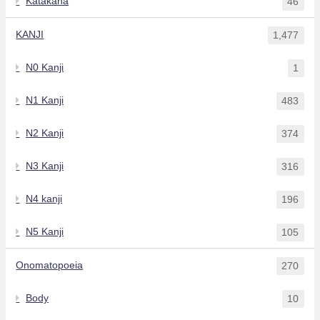
Katakana
46
KANJI
1,477
N0 Kanji
1
N1 Kanji
483
N2 Kanji
374
N3 Kanji
316
N4 kanji
196
N5 Kanji
105
Onomatopoeia
270
Body
10