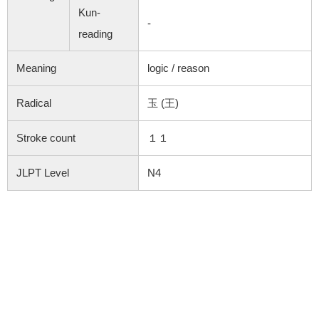
Kun-
-
reading
Meaning
logic / reason
Radical
玉 (王)
Stroke count
１１
JLPT Level
N4