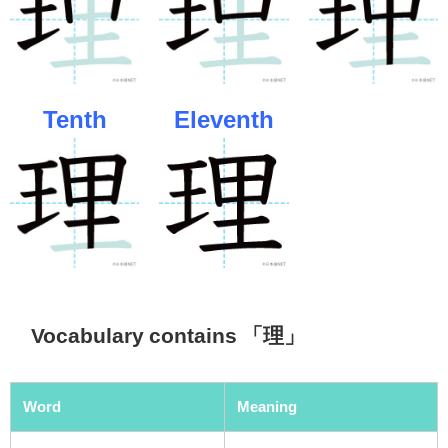
Tenth
Eleventh
Vocabulary contains 「理」
Word
Meaning