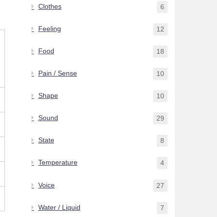
Clothes
6
Feeling
12
Food
18
Pain / Sense
10
Shape
10
Sound
29
State
8
Temperature
4
Voice
27
Water / Liquid
7