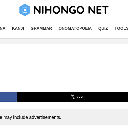
NA
KANJI
GRAMMAR
ONOMATOPOEIA
QUIZ
TOOL
post
cle may include advertisements.