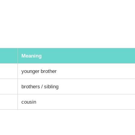
Meaning
younger brother
brothers / sibling
cousin