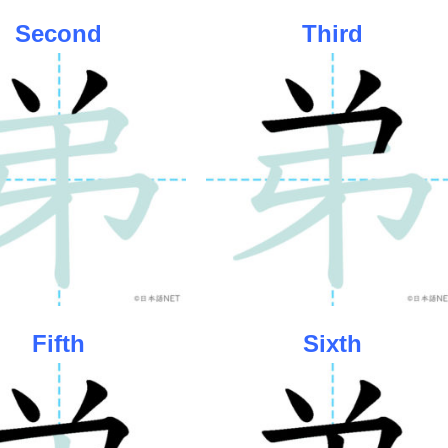
Second
Third
Fifth
Sixth