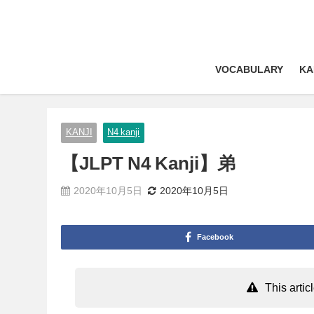
VOCABULARY
KA
KANJI
N4 kanji
【JLPT N4 Kanji】弟
2020年10月5日
2020年10月5日
Facebook
This arti