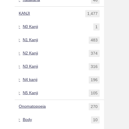
KANJI
1,477
N0 Kanji
1
N1 Kanji
483
N2 Kanji
374
N3 Kanji
316
N4 kanji
196
N5 Kanji
105
Onomatopoeia
270
Body
10