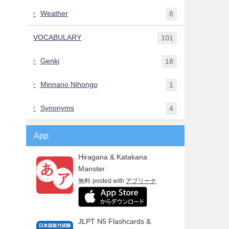
Weather
8
VOCABULARY
101
Genki
18
Minnano Nihongo
1
Synonyms
4
App
Hiragana & Katakana
Manster
無料
posted with
アプリーチ
JLPT N5 Flashcards &