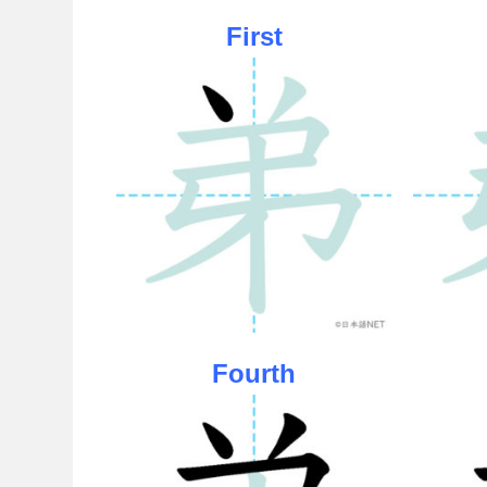
First
Fourth