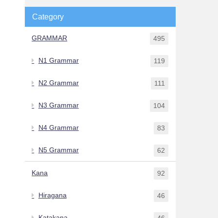
Category
GRAMMAR
495
N1 Grammar
119
N2 Grammar
111
N3 Grammar
104
N4 Grammar
83
N5 Grammar
62
Kana
92
Hiragana
46
Katakana
46