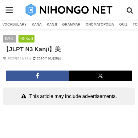
VOCABULARY
KANA
KANJI
GRAMMAR
ONOMATOPOEIA
QUIZ
TO
KANJI
N3 Kanji
【JLPT N3 Kanji】美
2020年10月28日
2020年10月28日
This article may include advertisements.