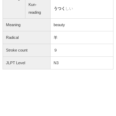
Kun-
うつく
しい
reading
Meaning
beauty
Radical
羊
Stroke count
９
JLPT Level
N3