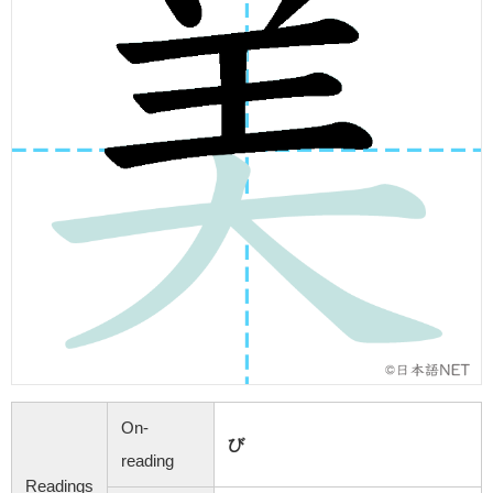
On-
び
reading
Readings