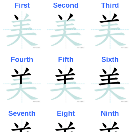
First
Second
Third
Fourth
Fifth
Sixth
Seventh
Eight
Ninth