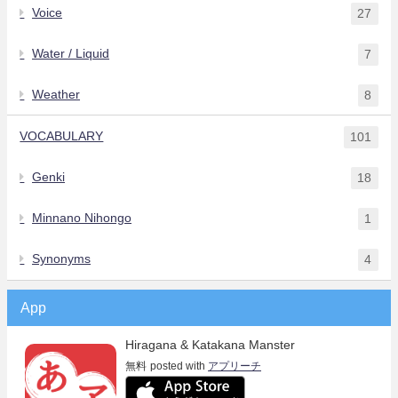
Voice
27
Water / Liquid
7
Weather
8
VOCABULARY
101
Genki
18
Minnano Nihongo
1
Synonyms
4
App
Hiragana & Katakana Manster
無料
posted with
アプリーチ