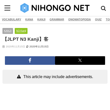
VOCABULARY
KANA
KANJI
GRAMMAR
ONOMATOPOEIA
QUIZ
TO
KANJI
N3 Kanji
【JLPT N3 Kanji】客
2020年11月15日
2020年11月15日
This article may include advertisements.