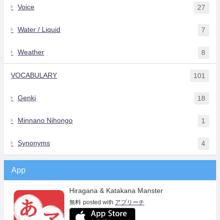
Voice
27
Water / Liquid
7
Weather
8
VOCABULARY
101
Genki
18
Minnano Nihongo
1
Synonyms
4
App
Hiragana & Katakana Manster
無料
posted with
アプリーチ