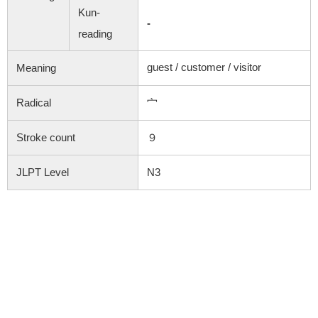
Kun-
-
reading
guest / customer / visitor
Meaning
Radical
宀
Stroke count
９
JLPT Level
N3