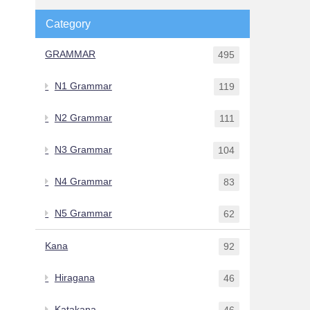
Category
GRAMMAR
495
N1 Grammar
119
N2 Grammar
111
N3 Grammar
104
N4 Grammar
83
N5 Grammar
62
Kana
92
Hiragana
46
Katakana
46