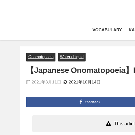
VOCABULARY
KA
Onomatopoeia
Water / Liquid
【Japanese Onomatopoeia
2021年3月11日
2021年10月14日
Facebook
This arti