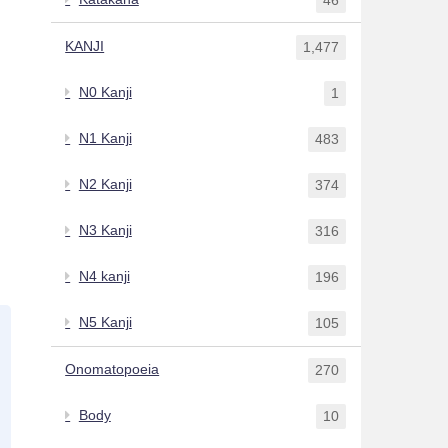
KANJI
1,477
N0 Kanji
1
N1 Kanji
483
N2 Kanji
374
N3 Kanji
316
N4 kanji
196
N5 Kanji
105
Onomatopoeia
270
Body
10