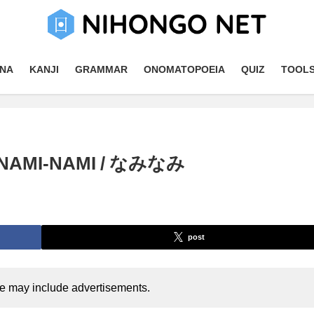
NA
KANJI
GRAMMAR
ONOMATOPOEIA
QUIZ
TOOL
】NAMI-NAMI / なみなみ
post
cle may include advertisements.