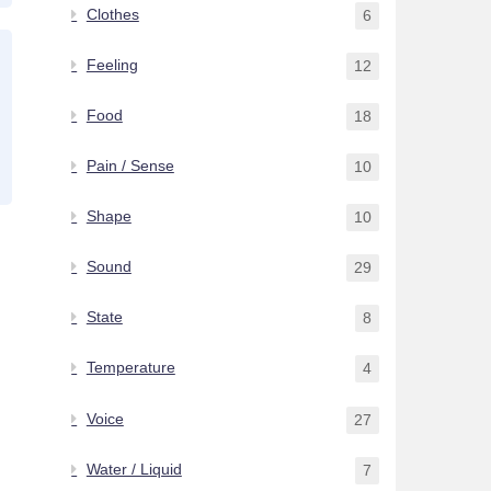
Clothes
6
Feeling
12
Food
18
Pain / Sense
10
Shape
10
Sound
29
State
8
Temperature
4
Voice
27
Water / Liquid
7