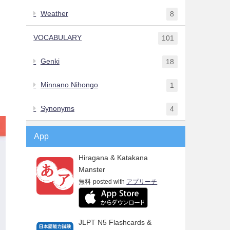
Weather
8
VOCABULARY
101
Genki
18
Minnano Nihongo
1
Synonyms
4
App
Hiragana & Katakana
Manster
無料
posted with
アプリーチ
JLPT N5 Flashcards &