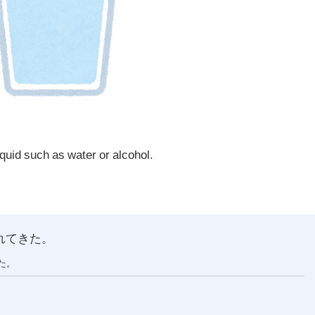
liquid such as water or alcohol.
れてきた。
た。