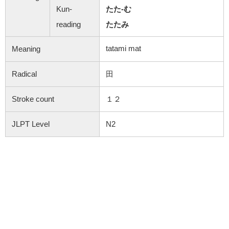
Kun-
たた-む
reading
たたみ
tatami mat
Meaning
Radical
田
Stroke count
１２
JLPT Level
N2