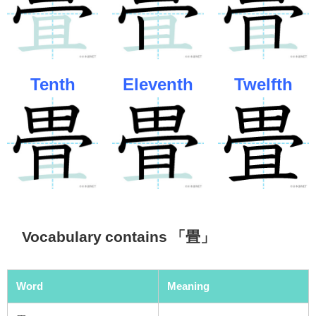
Tenth
Eleventh
Twelfth
Vocabulary contains 「畳」
Word
Meaning