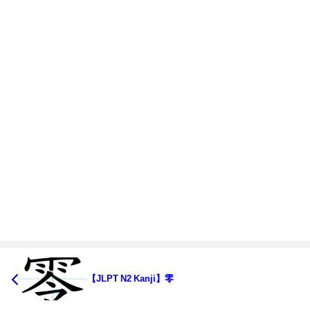
【JLPT N2 Kanji】零