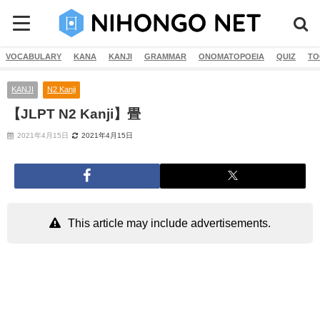
VOCABULARY
KANA
KANJI
GRAMMAR
ONOMATOPOEIA
QUIZ
TO
KANJI
N2 Kanji
【JLPT N2 Kanji】畳
2021年4月15日
2021年4月15日
This article may include advertisements.