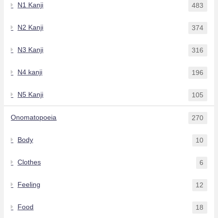
N1 Kanji
483
N2 Kanji
374
N3 Kanji
316
N4 kanji
196
N5 Kanji
105
Onomatopoeia
270
Body
10
Clothes
6
Feeling
12
Food
18