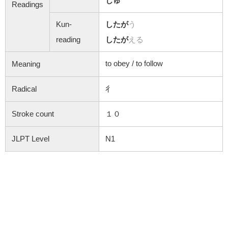
じゅ
Readings
Kun-
したが
う
reading
したが
える
to obey / to follow
Meaning
Radical
彳
Stroke count
１０
JLPT Level
N1