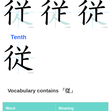
Tenth
Vocabulary contains 「従」
Word
Meaning