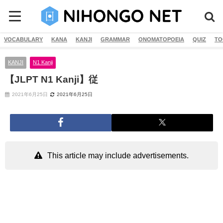
VOCABULARY
KANA
KANJI
GRAMMAR
ONOMATOPOEIA
QUIZ
TO
KANJI
N1 Kanji
【JLPT N1 Kanji】従
2021年6月25日
2021年6月25日
This article may include advertisements.