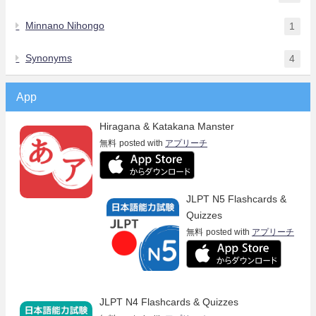
Minnano Nihongo
1
Synonyms
4
App
Hiragana & Katakana Manster
無料
posted with
アプリーチ
JLPT N5 Flashcards &
Quizzes
無料
posted with
アプリーチ
JLPT N4 Flashcards & Quizzes