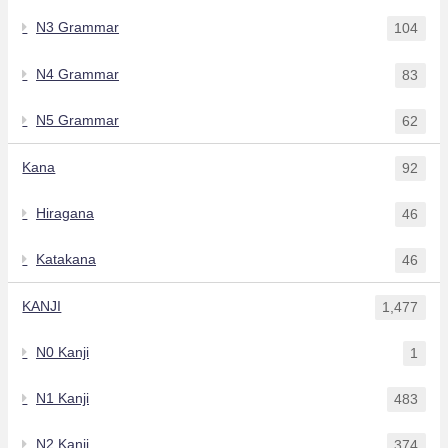
N3 Grammar
104
N4 Grammar
83
N5 Grammar
62
Kana
92
Hiragana
46
Katakana
46
KANJI
1,477
N0 Kanji
1
N1 Kanji
483
N2 Kanji
374