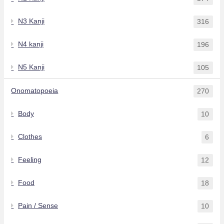
N3 Kanji
316
N4 kanji
196
N5 Kanji
105
Onomatopoeia
270
Body
10
Clothes
6
Feeling
12
Food
18
Pain / Sense
10