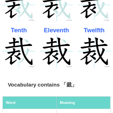
Tenth
Eleventh
Twelfth
Vocabulary contains 「裁」
Word
Meaning