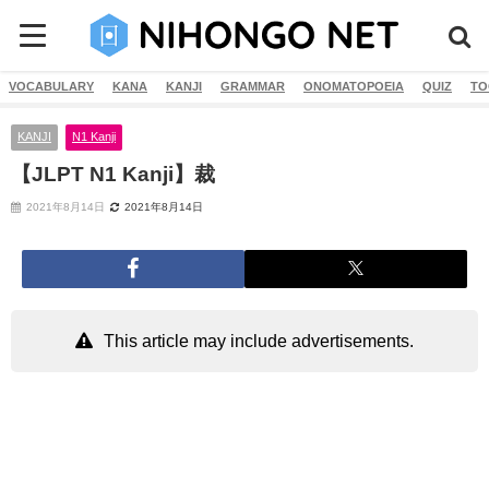
VOCABULARY
KANA
KANJI
GRAMMAR
ONOMATOPOEIA
QUIZ
TO
KANJI
N1 Kanji
【JLPT N1 Kanji】裁
2021年8月14日
2021年8月14日
This article may include advertisements.