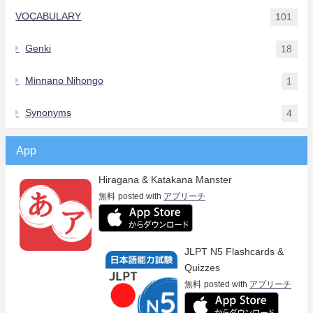
VOCABULARY
101
Genki
18
Minnano Nihongo
1
Synonyms
4
App
Hiragana & Katakana Manster
無料
posted with
アプリーチ
JLPT N5 Flashcards &
Quizzes
無料
posted with
アプリーチ