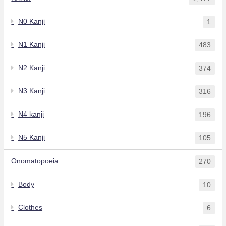
N0 Kanji
1
N1 Kanji
483
N2 Kanji
374
N3 Kanji
316
N4 kanji
196
N5 Kanji
105
Onomatopoeia
270
Body
10
Clothes
6