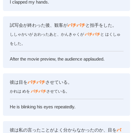
I clapped my hands.
試写会が終わった後、観客が
パチパチ
と拍手をした。
ししゃかいが おわったあと、かんきゃくが
パチパチ
と はくしゅ
をした。
After the
movie preview,
the audience applauded.
彼は目を
パチパチ
させている。
かれは めを
パチパチ
させている。
He is blinking his eyes repeatedly.
彼は私の言ったことがよく分からなかったのか、目を
パ