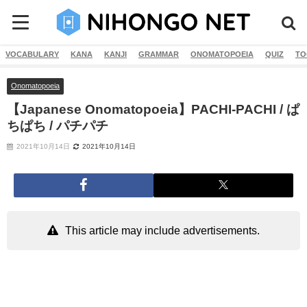
VOCABULARY
KANA
KANJI
GRAMMAR
ONOMATOPOEIA
QUIZ
TO
Onomatopoeia
【Japanese Onomatopoeia】PACHI-PACHI / ぱ
ちぱち / パチパチ
2021年10月14日
2021年10月14日
This article may include advertisements.