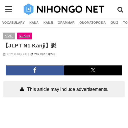
VOCABULARY
KANA
KANJI
GRAMMAR
ONOMATOPOEIA
QUIZ
TO
KANJI
N1 Kanji
【JLPT N1 Kanji】慰
2021年10月24日
2021年10月24日
This article may include advertisements.