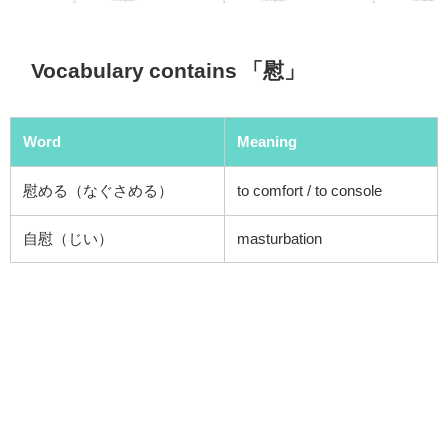
Vocabulary contains 「慰」
Word
Meaning
慰める（なぐさめる）
to comfort / to console
自慰（じい）
masturbation