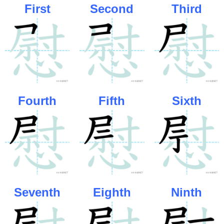
First
Second
Third
Fourth
Fifth
Sixth
Seventh
Eighth
Ninth