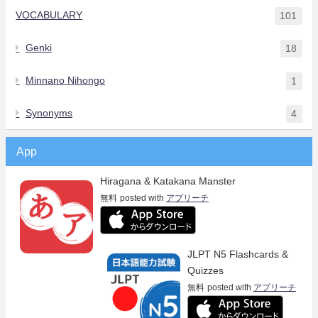
VOCABULARY
101
Genki
18
Minnano Nihongo
1
Synonyms
4
App
Hiragana & Katakana Manster
無料
posted with
アプリーチ
JLPT N5 Flashcards &
Quizzes
無料
posted with
アプリーチ