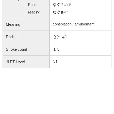
Kun-
なぐさ
める
reading
なぐさ
む
consolation / amusement,
Meaning
Radical
心(忄⺗)
Stroke count
１５
JLPT Level
N1