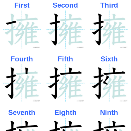
First
Second
Third
Fourth
Fifth
Sixth
Seventh
Eighth
Ninth