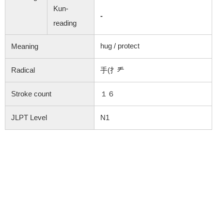
Kun-
-
reading
hug /
protect
Meaning
Radical
手(扌龵
Stroke count
１６
JLPT Level
N1