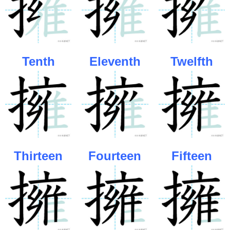
Tenth
Eleventh
Twelfth
Thirteen
Fourteen
Fifteen