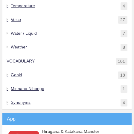
Temperature
4
Voice
27
Water / Liquid
7
Weather
8
VOCABULARY
101
Genki
18
Minnano Nihongo
1
Synonyms
4
App
Hiragana & Katakana Manster