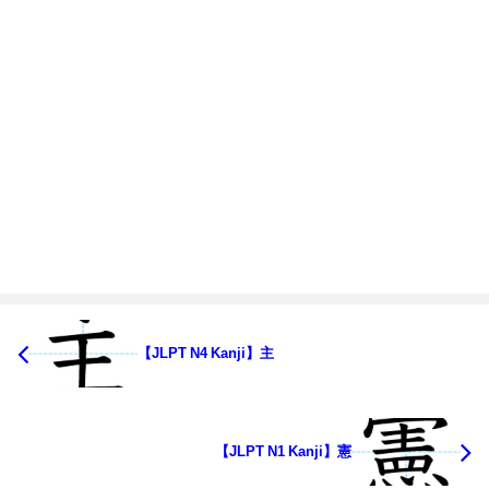
【JLPT N4 Kanji】主
【JLPT N1 Kanji】憲