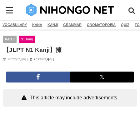
VOCABULARY
KANA
KANJI
GRAMMAR
ONOMATOPOEIA
QUIZ
TO
KANJI
N1 Kanji
【JLPT N1 Kanji】擁
2022年2月6日
2022年2月6日
This article may include advertisements.