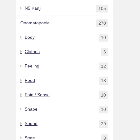
N5 Kanji
105
Onomatopoeia
270
Body
10
Clothes
6
Feeling
12
Food
18
Pain / Sense
10
Shape
10
Sound
29
State
8