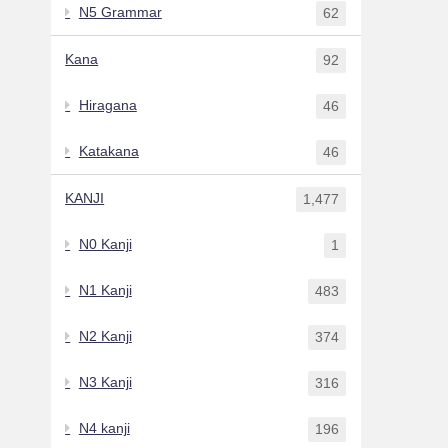
N5 Grammar
62
Kana
92
Hiragana
46
Katakana
46
KANJI
1,477
N0 Kanji
1
N1 Kanji
483
N2 Kanji
374
N3 Kanji
316
N4 kanji
196