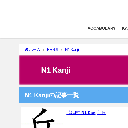
VOCABULARY
KA
ホーム
KANJI
N1 Kanji
N1 Kanji
N1 Kanjiの記事一覧
【JLPT N1 Kanji】丘