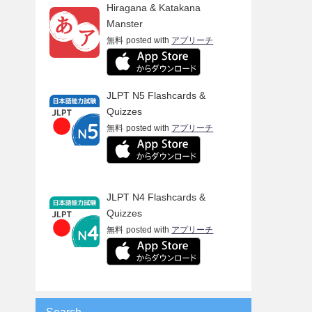
Hiragana & Katakana
Manster
無料
posted with
アプリーチ
JLPT N5 Flashcards &
Quizzes
無料
posted with
アプリーチ
JLPT N4 Flashcards &
Quizzes
無料
posted with
アプリーチ