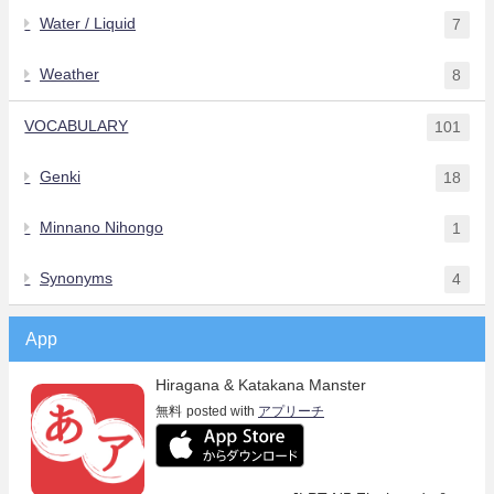
Water / Liquid
7
Weather
8
VOCABULARY
101
Genki
18
Minnano Nihongo
1
Synonyms
4
App
Hiragana & Katakana Manster
無料
posted with
アプリーチ