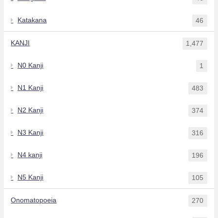
Katakana
46
KANJI
1,477
N0 Kanji
1
N1 Kanji
483
N2 Kanji
374
N3 Kanji
316
N4 kanji
196
N5 Kanji
105
Onomatopoeia
270