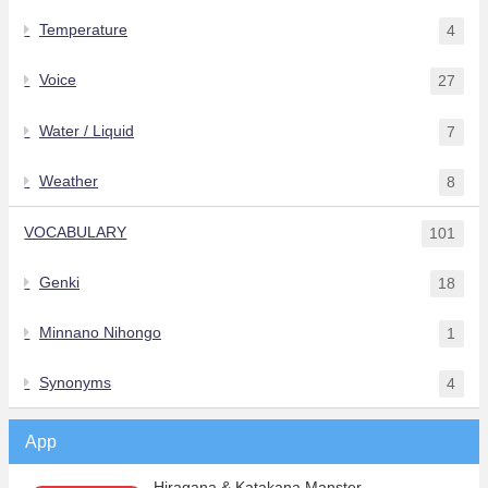
Temperature
4
Voice
27
Water / Liquid
7
Weather
8
VOCABULARY
101
Genki
18
Minnano Nihongo
1
Synonyms
4
App
Hiragana & Katakana Manster