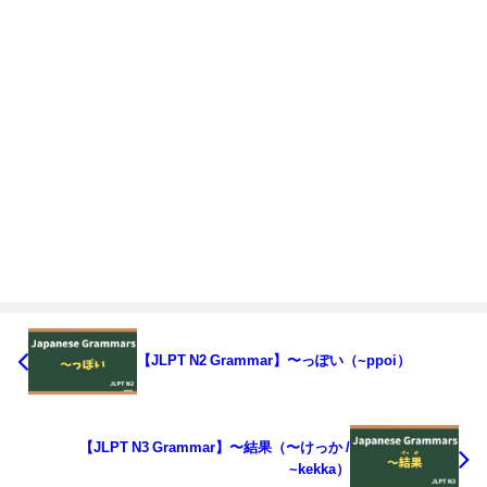
【JLPT N2 Grammar】〜っぽい（~ppoi）
【JLPT N3 Grammar】〜結果（〜けっか /
~kekka）