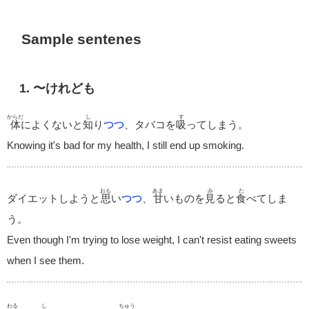
Sample sentenes
1. 〜けれども
からだ
し
す
体
によくないと
知
り
つつ
、タバコを
吸
ってしまう。
Knowing it's bad for my health, I still end up smoking.
おも
あま
み
た
ダイエットしようと
思
い
つつ
、
甘
いものを
見
ると
食
べてしま
う。
Even though I'm trying to lose weight, I can't resist eating sweets
when I see them.
わる
し
ちゅう