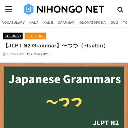
VOCABULARY
KANA
KANJI
GRAMMAR
ONOMATOPOEIA
QUIZ
TO
GRAMMAR
N2 Grammar
【JLPT N2 Grammar】〜つつ（~tsutsu）
2020年4月2日
2024年9月25日