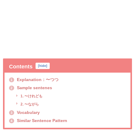
Contents
[
hide
]
Explanation：〜つつ
1
Sample sentenes
2
1. 〜けれども
2. 〜ながら
Vocabulary
3
Similar Sentence Pattern
4