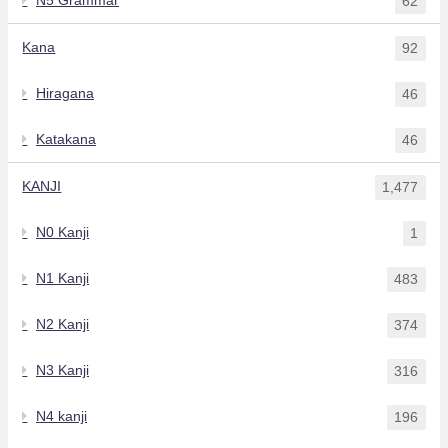
62
Kana
92
Hiragana
46
Katakana
46
KANJI
1,477
N0 Kanji
1
N1 Kanji
483
N2 Kanji
374
N3 Kanji
316
N4 kanji
196