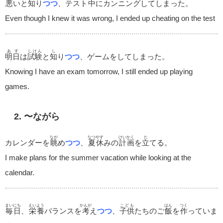
悪
いと
知
り
つつ
、テスト
中
にカンニングしてしまった。
Even though I knew it was wrong, I ended up cheating on the test
あす
しけん
し
明日
は
試験
と
知
り
つつ
、ゲームをしてしまった。
Knowing I have an exam tomorrow, I still ended up playing
games.
2. 〜ながら
なが
なつやす
けいかく
た
カレンダーを
眺
め
つつ
、
夏休
みの
計画
を
立
てる。
I make plans for the summer vacation while looking at the
calendar.
まいにち
えいよう
かんが
こども
はん
つく
毎日
、
栄養
バランスを
考
え
つつ
、
子供
たちのご
飯
を
作
っていま