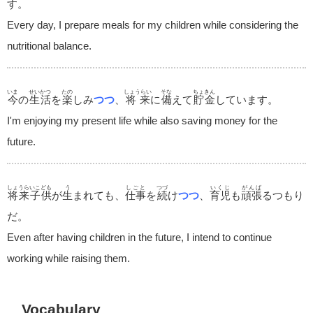
す。
Every day, I prepare meals for my children while considering the
nutritional balance.
いま
せいかつ
たの
しょうらい
そな
ちょきん
今
の
生活
を
楽
しみ
つつ
、
将来
に
備
えて
貯金
しています。
I'm enjoying my present life while also saving money for the
future.
しょうらいこども
う
しごと
つづ
いくじ
がんば
将来子供
が
生
まれても、
仕事
を
続
け
つつ
、
育児
も
頑張
るつもり
だ。
Even after having children in the future, I intend to continue
working while raising them.
Vocabulary