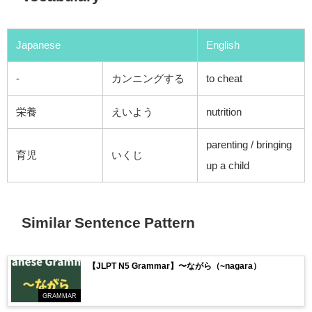
Japanese
English
-
カンニングする
to cheat
栄養
えいよう
nutrition
parenting / bringing
育児
いくじ
up a child
Similar Sentence Pattern
【JLPT N5 Grammar】〜ながら（~nagara）
GRAMMAR