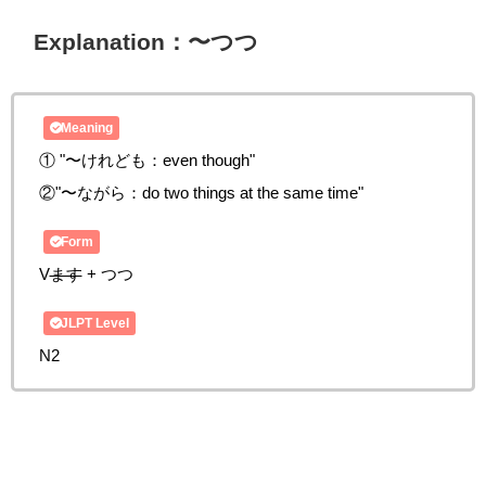
Explanation：〜つつ
Meaning
① "〜けれども：even though"
②"
〜ながら：do two things at the same time
"
Form
V
ます
+ つつ
JLPT Level
N2