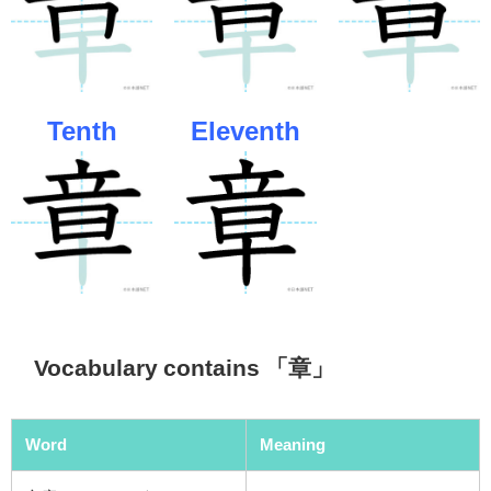
Tenth
Eleventh
Vocabulary contains 「章」
Word
Meaning