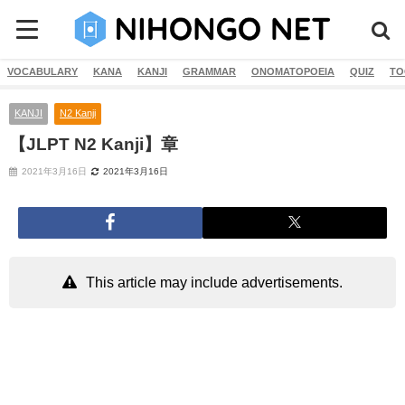
VOCABULARY
KANA
KANJI
GRAMMAR
ONOMATOPOEIA
QUIZ
TO
KANJI
N2 Kanji
【JLPT N2 Kanji】章
2021年3月16日
2021年3月16日
This article may include advertisements.