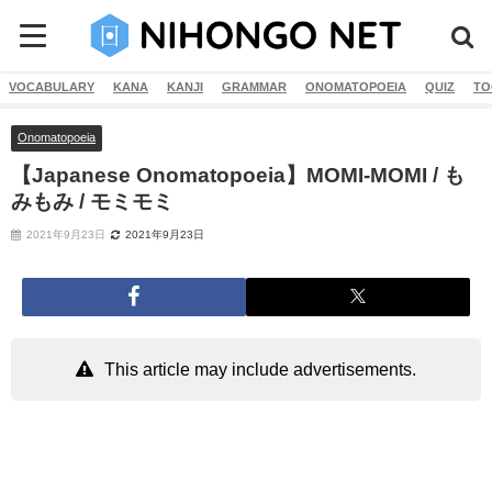
VOCABULARY
KANA
KANJI
GRAMMAR
ONOMATOPOEIA
QUIZ
TO
Onomatopoeia
【Japanese Onomatopoeia】MOMI-MOMI / も
みもみ / モミモミ
2021年9月23日
2021年9月23日
This article may include advertisements.