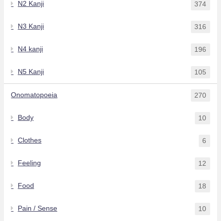
N2 Kanji
374
N3 Kanji
316
N4 kanji
196
N5 Kanji
105
Onomatopoeia
270
Body
10
Clothes
6
Feeling
12
Food
18
Pain / Sense
10