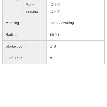
Kun-
は
れる
reading
は
らす
tumor / swelling
Meaning
Radical
肉(⺼)
Stroke count
１３
JLPT Level
N1