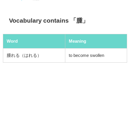
Vocabulary contains 「腫」
Word
Meaning
腫れる（はれる）
to become swollen