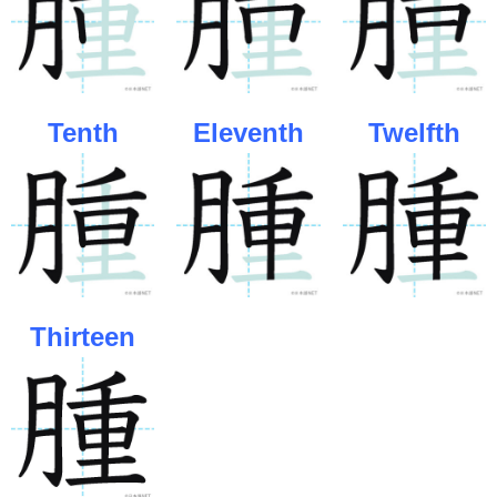
Tenth
Eleventh
Twelfth
Thirteen