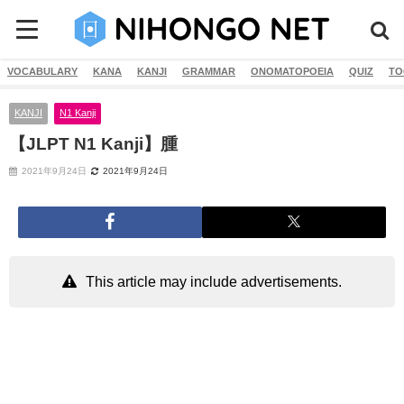
VOCABULARY
KANA
KANJI
GRAMMAR
ONOMATOPOEIA
QUIZ
TO
KANJI
N1 Kanji
【JLPT N1 Kanji】腫
2021年9月24日
2021年9月24日
This article may include advertisements.