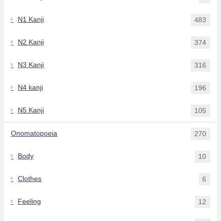
N1 Kanji
483
N2 Kanji
374
N3 Kanji
316
N4 kanji
196
N5 Kanji
105
Onomatopoeia
270
Body
10
Clothes
6
Feeling
12